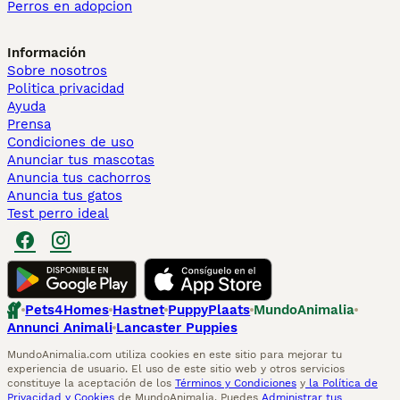
Perros en adopcion
Información
Sobre nosotros
Politica privacidad
Ayuda
Prensa
Condiciones de uso
Anunciar tus mascotas
Anuncia tus cachorros
Anuncia tus gatos
Test perro ideal
Pets4Homes
Hastnet
PuppyPlaats
MundoAnimalia
Annunci Animali
Lancaster Puppies
MundoAnimalia.com utiliza cookies en este sitio para mejorar tu
experiencia de usuario. El uso de este sitio web y otros servicios
constituye la aceptación de los
Términos y Condiciones
y
la Política de
Privacidad y Cookies
de MundoAnimalia. Puedes
Administrar tus