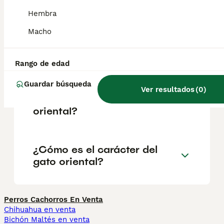
largo. Gato cymric. Gato foldex.
Hembra
Macho
¿Qué es un gato de pelo
semilargo?
Rango de edad
Guardar búsqueda
¿Cuáles son las
Ver resultados
(
0
)
características del gato
oriental?
¿Cómo es el carácter del
gato oriental?
Perros Cachorros En Venta
Chihuahua en venta
Bichón Maltés en venta