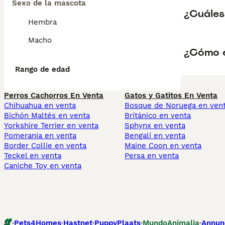
Sexo de la mascota
¿Cuáles 
Hembra
Macho
¿Cómo es
Rango de edad
Perros Cachorros En Venta
Gatos y Gatitos En Venta
Chihuahua en venta
Bosque de Noruega en ven
Bichón Maltés en venta
Británico en venta
Yorkshire Terrier en venta
Sphynx en venta
Pomerania en venta
Bengalí en venta
Border Collie en venta
Maine Coon en venta
Teckel en venta
Persa en venta
Caniche Toy en venta
Pets4Homes
Hastnet
PuppyPlaats
MundoAnimalia
Annun