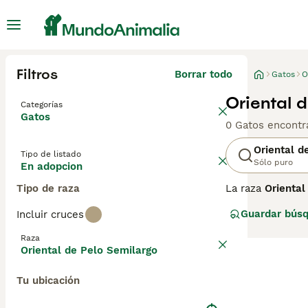
Filtros
Borrar todo
Gatos
O
Oriental 
Categorías
Gatos
0 Gatos encontr
Oriental d
Tipo de listado
Sólo puro
En adopcion
Tipo de raza
La raza
Oriental
semilargo
, tien
Guardar bús
Incluir cruces
destaca por su 
cuello, cola y p
Raza
almendrados pre
Oriental de Pelo Semilargo
necesita constan
sencillo aunque
Tu ubicación
resaltar «gatos 
perfecto para q