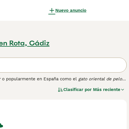
Nuevo anuncio
en Rota, Cádiz
r
o popularmente en España como el
gato oriental de pelo
iamés y razas de pelo largo como el Balinés. Esta variedad
Clasificar por
Más reciente
argo, fino y sedoso, especialmente más abundante en el
dos. Su cabeza es triangular con orejas grandes y ojos
ato muy activo, inteligente, extrovertido y vocal, que
o para interacción continua. Su cuidado es relativamente
. Entre las palabras clave más buscadas en España podemos
racterísticas» y «gato oriental cuidado». Este felino es
dinamismo y elegancia a su hogar.