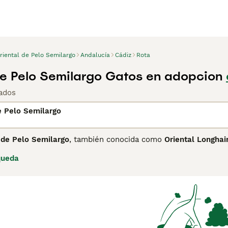
riental de Pelo Semilargo
Andalucía
Cádiz
Rota
de Pelo Semilargo Gatos en adopcion
ados
e Pelo Semilargo
 de Pelo Semilargo
, también conocida como
Oriental Longhai
e su origen en la década de 1970 a partir de cruces entre el S
queda
elegante cuerpo esbelto, largo y musculoso, con pelaje semil
atas traseras, requiriendo cepillados semanales para evitar nu
dominantemente verdes. En cuanto a su temperamento, es un g
te estímulo y compañía, siendo ideal para hogares con tiemp
 requiere atención en higiene dental y una dieta equilibrada
pelo semilargo», «Oriental de pelo semilargo», «gato oriental ca
uienes buscan un compañero juguetón y afectuoso que aporte 