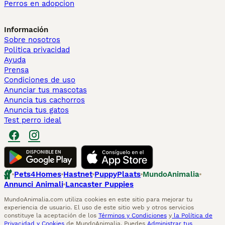
Perros en adopcion
Información
Sobre nosotros
Politica privacidad
Ayuda
Prensa
Condiciones de uso
Anunciar tus mascotas
Anuncia tus cachorros
Anuncia tus gatos
Test perro ideal
Pets4Homes
Hastnet
PuppyPlaats
MundoAnimalia
Annunci Animali
Lancaster Puppies
MundoAnimalia.com utiliza cookies en este sitio para mejorar tu
experiencia de usuario. El uso de este sitio web y otros servicios
constituye la aceptación de los
Términos y Condiciones
y
la Política de
Privacidad y Cookies
de MundoAnimalia. Puedes
Administrar tus