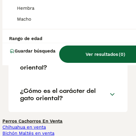
largo. Gato cymric. Gato foldex.
Hembra
Macho
¿Qué es un gato de pelo
semilargo?
Rango de edad
Guardar búsqueda
¿Cuáles son las
Ver resultados
(
0
)
características del gato
oriental?
¿Cómo es el carácter del
gato oriental?
Perros Cachorros En Venta
Chihuahua en venta
Bichón Maltés en venta