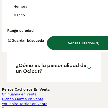
suelen recomendarse como gatos de familia
debido a su carácter amigable.
Hembra
Macho
¿Cuánto cuesta un gatito
Ocicat?
Rango de edad
Guardar búsqueda
Ver resultados
(
0
)
¿Qué es un Ocicat?
¿Cómo es la personalidad de
un Ocicat?
Perros Cachorros En Venta
Chihuahua en venta
Bichón Maltés en venta
Yorkshire Terrier en venta