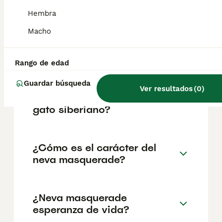
geográfica. Es fundamental acudir a
criadores responsables que garanticen la
Hembra
salud y el bienestar de los animales.
Informarse bien y comparar opciones antes
Macho
de comprometerse siempre es la mejor
decisión.
Rango de edad
Guardar búsqueda
¿Cuál es la diferencia entre
Ver resultados
(
0
)
un Neva Masquerade y un
gato siberiano?
¿Cómo es el carácter del
neva masquerade?
¿Neva masquerade
esperanza de vida?