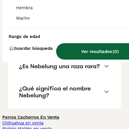
proporcionado, con las patas largas. La
cabeza tiene forma triangular, con orejas
Hembra
grandes de inserción alta que terminan en
punta, nariz grisácea y ojos de color
Macho
verdoso.
Rango de edad
¿Qué es un gato nebelung?
Guardar búsqueda
Ver resultados
(
0
)
¿Es Nebelung una raza rara?
¿Qué significa el nombre
Nebelung?
Perros Cachorros En Venta
Chihuahua en venta
Bichón Maltés en venta