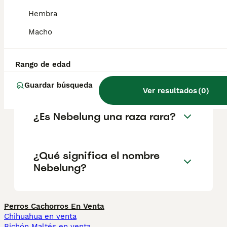
proporcionado, con las patas largas. La
cabeza tiene forma triangular, con orejas
Hembra
grandes de inserción alta que terminan en
punta, nariz grisácea y ojos de color
Macho
verdoso.
Rango de edad
¿Qué es un gato nebelung?
Guardar búsqueda
Ver resultados
(
0
)
¿Es Nebelung una raza rara?
¿Qué significa el nombre
Nebelung?
Perros Cachorros En Venta
Chihuahua en venta
Bichón Maltés en venta