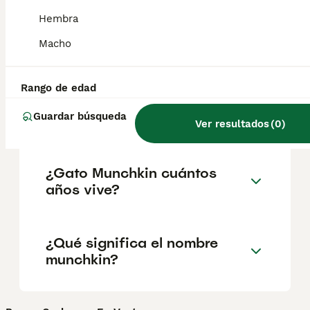
geográfica. Es fundamental acudir a
criadores responsables que garanticen la
Hembra
salud y el bienestar de los animales.
Informarse bien y comparar opciones antes
Macho
de comprometerse siempre es la mejor
decisión.
Rango de edad
Guardar búsqueda
¿Qué es un gato Munchkin?
Ver resultados
(
0
)
¿Gato Munchkin cuántos
años vive?
¿Qué significa el nombre
munchkin?