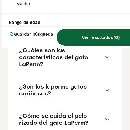
geográfica. Es fundamental acudir a
Macho
criadores responsables que garanticen la
salud y el bienestar de los animales.
Informarse bien y comparar opciones antes
Rango de edad
de comprometerse siempre es la mejor
decisión.
Guardar búsqueda
Ver resultados
(
0
)
¿Cuáles son las
características del gato
LaPerm?
¿Son los laperms gatos
cariñosos?
¿Cómo se cuida el pelo
rizado del gato LaPerm?