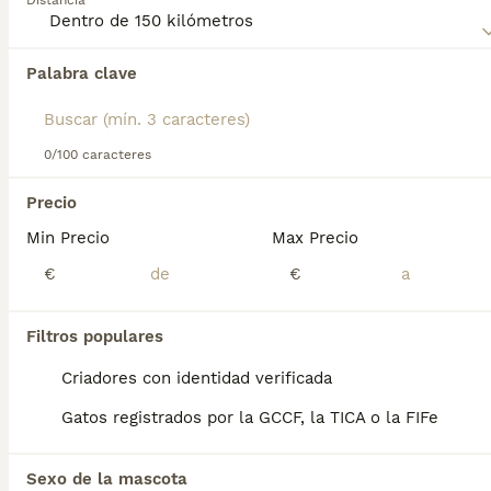
Distancia
compra de Kurilean Bobtail de Pelo Corto para obtener
información sobre esta raza de gato.
Palabra clave
Encontramos 0 Kurilean Bobtail de Pelo
Corto Gatos en adopcion en Collado
Mediano, Madrid.
Si deseas exactamente esta búsqueda guarda tu 
0/100 caracteres
búsqueda y espera el resultado perfecto:
Precio
Guardar búsqueda
Min Precio
Max Precio
€
€
Preguntas frecuentes
Filtros populares
¿Cuánto cuesta un gato
Criadores con identidad verificada
Kurilian Bobtail?
Gatos registrados por la GCCF, la TICA o la FIFe
El coste de adquisición de esta raza puede
variar según factores como el pedigrí, la
Sexo de la mascota