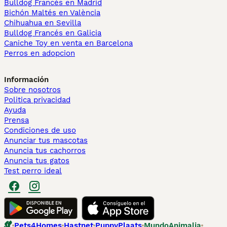
Bulldog Francés en Madrid
Bichón Maltés en València
Chihuahua en Sevilla
Bulldog Francés en Galicia
Caniche Toy en venta en Barcelona
Perros en adopcion
Información
Sobre nosotros
Politica privacidad
Ayuda
Prensa
Condiciones de uso
Anunciar tus mascotas
Anuncia tus cachorros
Anuncia tus gatos
Test perro ideal
Pets4Homes
Hastnet
PuppyPlaats
MundoAnimalia