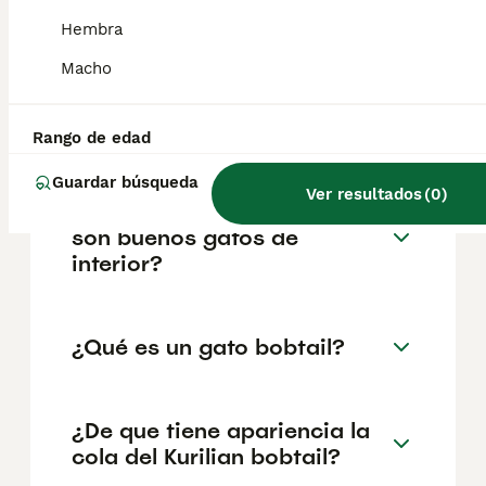
reputación del criador y la ubicación
geográfica. Es fundamental acudir a
Hembra
criadores responsables que garanticen la
salud y el bienestar de los animales.
Macho
Informarse bien y comparar opciones antes
de comprometerse siempre es la mejor
decisión.
Rango de edad
Guardar búsqueda
Ver resultados
(
0
)
¿Los gatos Kurilian bobtail
son buenos gatos de
interior?
¿Qué es un gato bobtail?
¿De que tiene apariencia la
cola del Kurilian bobtail?