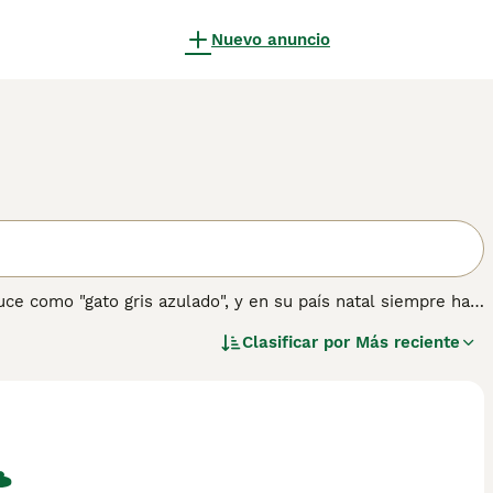
Nuevo anuncio
duce como "gato gris azulado", y en su país natal siempre han
a rara y cualquiera que desee compartir su hogar con un
Clasificar por
Más reciente
era para disfrutar de un gato tan llamativo, leal y cariñoso.
sobre esta raza de gato.