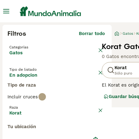
Filtros
Borrar todo
Gatos
K
Korat Gat
Categorías
Gatos
0 Gatos encontr
Korat
Tipo de listado
Sólo puro
En adopcion
Tipo de raza
El Korat es orig
sido muy apreci
Guardar bús
Incluir cruces
Korat debe regis
Raza
Lee nuestra
pág
Korat
Tu ubicación