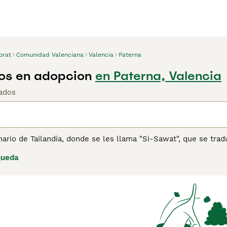
orat
Comunidad Valenciana
Valencia
Paterna
os en adopcion
en Paterna, Valencia
ados
inario de Tailandia, donde se les llama "Si-Sawat", que se tra
ados, siendo considerados amuletos de la suerte. Son una raz
queda
trar su interés con los criadores y ponerse en una lista de esp
ina de consejos de compra de Korat
para obtener información 