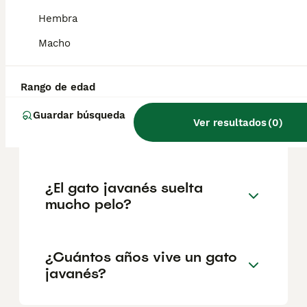
geográfica. Es fundamental acudir a
criadores responsables que garanticen la
Hembra
salud y el bienestar de los animales.
Informarse bien y comparar opciones antes
Macho
de comprometerse siempre es la mejor
decisión.
Rango de edad
Guardar búsqueda
¿Cómo es el carácter del
Ver resultados
(
0
)
gato javanés?
¿El gato javanés suelta
mucho pelo?
¿Cuántos años vive un gato
javanés?