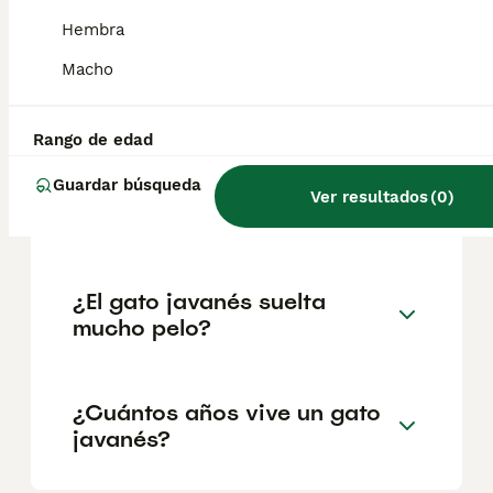
geográfica. Es fundamental acudir a
criadores responsables que garanticen la
Hembra
salud y el bienestar de los animales.
Informarse bien y comparar opciones antes
Macho
de comprometerse siempre es la mejor
decisión.
Rango de edad
Guardar búsqueda
¿Cómo es el carácter del
Ver resultados
(
0
)
gato javanés?
¿El gato javanés suelta
mucho pelo?
¿Cuántos años vive un gato
javanés?