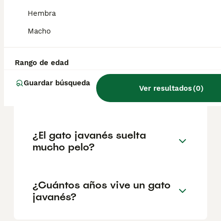
geográfica. Es fundamental acudir a
criadores responsables que garanticen la
Hembra
salud y el bienestar de los animales.
Informarse bien y comparar opciones antes
Macho
de comprometerse siempre es la mejor
decisión.
Rango de edad
Guardar búsqueda
¿Cómo es el carácter del
Ver resultados
(
0
)
gato javanés?
¿El gato javanés suelta
mucho pelo?
¿Cuántos años vive un gato
javanés?