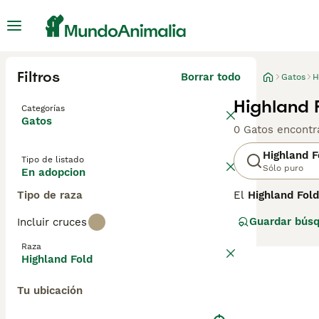
Filtros
Borrar todo
Gatos
H
Highland 
Categorías
Gatos
0 Gatos encontr
Highland F
Tipo de listado
Sólo puro
En adopcion
Tipo de raza
El
Highland Fold
Originario de Es
Guardar bús
Incluir cruces
cartílago, y su 
musculoso y red
Raza
cariñoso y tranq
Highland Fold
destacar que la
enfermedad degen
Tu ubicación
que eviten el c
único y su carác