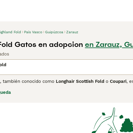
ighland Fold
País Vasco
Guipúzcoa
Zarauz
Fold Gatos en adopcion
en Zarauz, G
ados
old
, también conocido como
Longhair Scottish Fold
o
Coupari
, 
cocia, este gato destaca por sus pequeñas orejas dobladas ha
queda
pelaje largo, denso y suave, que requiere cuidados regulares
ondeado, con ojos grandes y redondos que le dan una expre
uilo, perfecto para hogares con niños y otras mascotas, y se c
 mutación responsable de sus orejas dobladas puede causarle
erativa que afecta sus articulaciones, por lo que es fundam
ruzamiento entre gatos de orejas dobladas. En el mercado esp
ter afectuoso, aunque requiere una consideración especial po