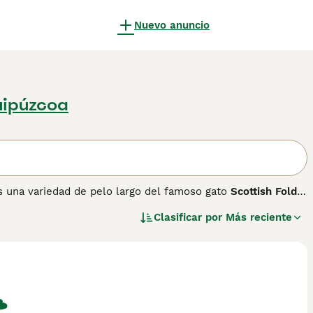
Nuevo anuncio
uipúzcoa
es una variedad de pelo largo del famoso gato
Scottish Fold
.
cia adelante, resultado de una mutación genética del
Clasificar por
Más reciente
 para evitar enredos. De tamaño mediano, su cuerpo es
sión dulce y observadora. Su temperamento es muy dulce,
aracteriza por ser inteligente y curioso. Es importante
 problemas de salud como osteocondrodistrofia, una
ental adquirir estos gatos solo de criadores responsables
añol, el
gato Highland Fold
es apreciado por su aspecto
r su cuidado y salud.