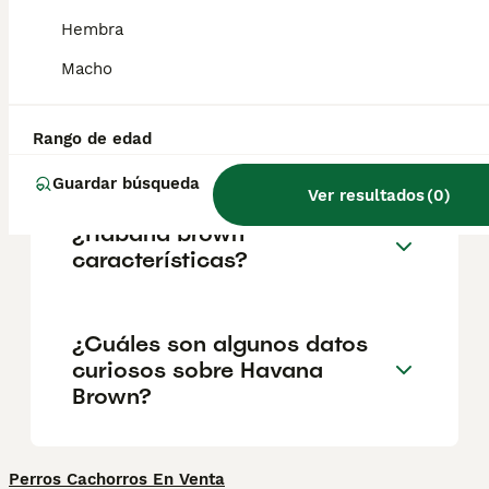
propietario, aunque a veces puede ser algo
solitario. Esta raza tiende a apegarse mucho
Hembra
a una persona, a la que se une de por vida.
Macho
¿Son raros los gatos
Rango de edad
marrones de La Habana?
Guardar búsqueda
Ver resultados
(
0
)
¿Habana brown
características?
¿Cuáles son algunos datos
curiosos sobre Havana
Brown?
Perros Cachorros En Venta