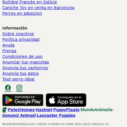
Bulldog Francés en Galicia
Caniche Toy en venta en Barcelona
Perros en adopcion
Información
Sobre nosotros
Politica privacidad
Ayuda
Prensa
Condiciones de uso
Anunciar tus mascotas
Anuncia tus cachorros
Anuncia tus gatos
Test perro ideal
Pets4Homes
Hastnet
PuppyPlaats
MundoAnimalia
Annunci Animali
Lancaster Puppies
MundoAnimalia.com utiliza cookies en este sitio para mejorar tu