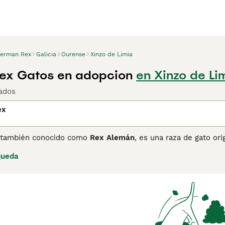
erman Rex
Galicia
Ourense
Xinzo de Limia
ex Gatos en adopcion
en Xinzo de Li
ados
ex
 también conocido como
Rex Alemán
, es una raza de gato or
 pelaje corto, rizado y muy suave, resultado de una mutació
queda
enta una cabeza redonda con pómulos prominentes, ojos gran
amigable, sociable, activo y juguetón, además de ser intelig
bien con niños y otras mascotas, lo que los hace ideales par
r pero suave para mantener la salud de su delicado pelaje riz
udable y necesita estimulación mental y física para mantener
", "rex alemán" y "gato rex".