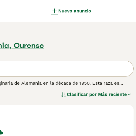
Nuevo anuncio
mia, Ourense
iginaria de Alemania en la década de 1950. Esta raza es
n genética. De tamaño mediano y cuerpo musculoso, el
Clasificar por
Más reciente
des y expresivos, y orejas anchas y bien separadas. Su
ente y curioso. Son gatos afectuosos con sus familias y
a hogares con niños. En cuanto a cuidados, requieren un
ado, evitando daños por un cepillado excesivo. La raza es
se feliz. Palabras clave relevantes incluyen "german rex",