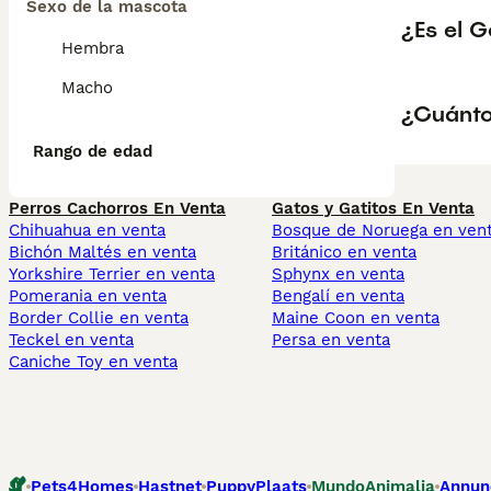
Sexo de la mascota
¿Es el 
Hembra
Macho
¿Cuánto
Rango de edad
Perros Cachorros En Venta
Gatos y Gatitos En Venta
Chihuahua en venta
Bosque de Noruega en ven
Bichón Maltés en venta
Británico en venta
Yorkshire Terrier en venta
Sphynx en venta
Pomerania en venta
Bengalí en venta
Border Collie en venta
Maine Coon en venta
Teckel en venta
Persa en venta
Caniche Toy en venta
Pets4Homes
Hastnet
PuppyPlaats
MundoAnimalia
Annun