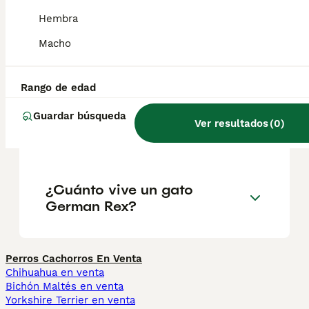
externa y, por lo tanto, suelta menos pelo.
Hembra
Macho
¿Cuánto cuesta un gato
German Rex?
Rango de edad
Guardar búsqueda
¿Es el German Rex una
Ver resultados
(
0
)
buena mascota?
¿Cuánto vive un gato
German Rex?
Perros Cachorros En Venta
Chihuahua en venta
Bichón Maltés en venta
Yorkshire Terrier en venta