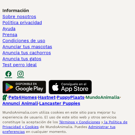
Información
Sobre nosotros
Politica privacidad
Ayuda
Prensa
Condiciones de uso
Anunciar tus mascotas
Anuncia tus cachorros
Anuncia tus gatos
Test perro ideal
Pets4Homes
Hastnet
PuppyPlaats
MundoAnimalia
Annunci Animali
Lancaster Puppies
MundoAnimalia.com utiliza cookies en este sitio para mejorar tu
experiencia de usuario. El uso de este sitio web y otros servicios
constituye la aceptación de los
Términos y Condiciones
y
la Política de
Privacidad y Cookies
de MundoAnimalia. Puedes
Administrar tus
preferencias
en cualquier momento.