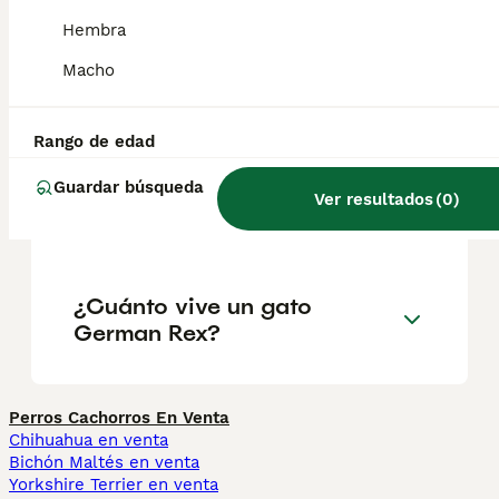
externa y, por lo tanto, suelta menos pelo.
Hembra
Macho
¿Cuánto cuesta un gato
German Rex?
Rango de edad
Guardar búsqueda
¿Es el German Rex una
Ver resultados
(
0
)
buena mascota?
¿Cuánto vive un gato
German Rex?
Perros Cachorros En Venta
Chihuahua en venta
Bichón Maltés en venta
Yorkshire Terrier en venta