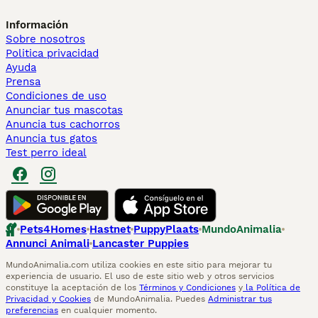
Información
Sobre nosotros
Politica privacidad
Ayuda
Prensa
Condiciones de uso
Anunciar tus mascotas
Anuncia tus cachorros
Anuncia tus gatos
Test perro ideal
Pets4Homes
Hastnet
PuppyPlaats
MundoAnimalia
Annunci Animali
Lancaster Puppies
MundoAnimalia.com utiliza cookies en este sitio para mejorar tu
experiencia de usuario. El uso de este sitio web y otros servicios
constituye la aceptación de los
Términos y Condiciones
y
la Política de
Privacidad y Cookies
de MundoAnimalia. Puedes
Administrar tus
preferencias
en cualquier momento.