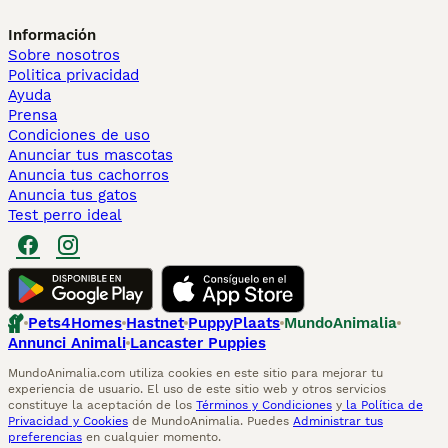
Información
Sobre nosotros
Politica privacidad
Ayuda
Prensa
Condiciones de uso
Anunciar tus mascotas
Anuncia tus cachorros
Anuncia tus gatos
Test perro ideal
Pets4Homes
Hastnet
PuppyPlaats
MundoAnimalia
Annunci Animali
Lancaster Puppies
MundoAnimalia.com utiliza cookies en este sitio para mejorar tu
experiencia de usuario. El uso de este sitio web y otros servicios
constituye la aceptación de los
Términos y Condiciones
y
la Política de
Privacidad y Cookies
de MundoAnimalia. Puedes
Administrar tus
preferencias
en cualquier momento.