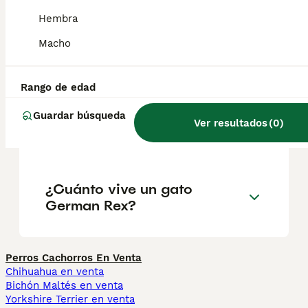
externa y, por lo tanto, suelta menos pelo.
Hembra
Macho
¿Cuánto cuesta un gato
German Rex?
Rango de edad
Guardar búsqueda
¿Es el German Rex una
Ver resultados
(
0
)
buena mascota?
¿Cuánto vive un gato
German Rex?
Perros Cachorros En Venta
Chihuahua en venta
Bichón Maltés en venta
Yorkshire Terrier en venta