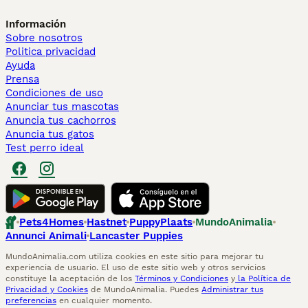
Información
Sobre nosotros
Politica privacidad
Ayuda
Prensa
Condiciones de uso
Anunciar tus mascotas
Anuncia tus cachorros
Anuncia tus gatos
Test perro ideal
Pets4Homes
Hastnet
PuppyPlaats
MundoAnimalia
Annunci Animali
Lancaster Puppies
MundoAnimalia.com utiliza cookies en este sitio para mejorar tu
experiencia de usuario. El uso de este sitio web y otros servicios
constituye la aceptación de los
Términos y Condiciones
y
la Política de
Privacidad y Cookies
de MundoAnimalia. Puedes
Administrar tus
preferencias
en cualquier momento.