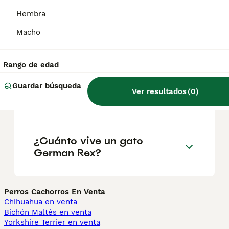
externa y, por lo tanto, suelta menos pelo.
Hembra
Macho
¿Cuánto cuesta un gato
German Rex?
Rango de edad
Guardar búsqueda
¿Es el German Rex una
Ver resultados
(
0
)
buena mascota?
¿Cuánto vive un gato
German Rex?
Perros Cachorros En Venta
Chihuahua en venta
Bichón Maltés en venta
Yorkshire Terrier en venta