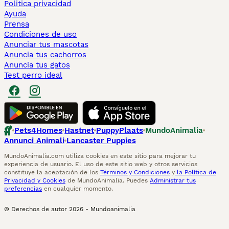
Politica privacidad
Ayuda
Prensa
Condiciones de uso
Anunciar tus mascotas
Anuncia tus cachorros
Anuncia tus gatos
Test perro ideal
Pets4Homes
Hastnet
PuppyPlaats
MundoAnimalia
Annunci Animali
Lancaster Puppies
MundoAnimalia.com utiliza cookies en este sitio para mejorar tu
experiencia de usuario. El uso de este sitio web y otros servicios
constituye la aceptación de los
Términos y Condiciones
y
la Política de
Privacidad y Cookies
de MundoAnimalia. Puedes
Administrar tus
preferencias
en cualquier momento.
© Derechos de autor
2026
-
Mundoanimalia