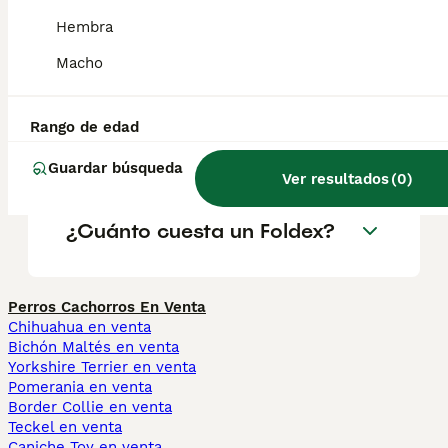
¿Son sanos los gatos
Hembra
Foldex?
Macho
¿Qué características tiene la
Rango de edad
raza de gato Foldex?
Guardar búsqueda
Ver resultados
(
0
)
¿Cuánto cuesta un Foldex?
Perros Cachorros En Venta
Chihuahua en venta
Bichón Maltés en venta
Yorkshire Terrier en venta
Pomerania en venta
Border Collie en venta
Teckel en venta
Caniche Toy en venta