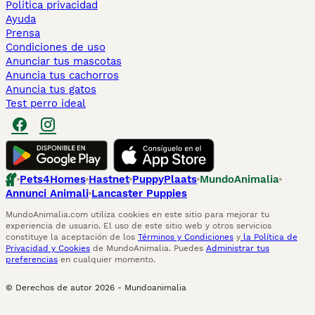
Politica privacidad
Ayuda
Prensa
Condiciones de uso
Anunciar tus mascotas
Anuncia tus cachorros
Anuncia tus gatos
Test perro ideal
Pets4Homes
Hastnet
PuppyPlaats
MundoAnimalia
Annunci Animali
Lancaster Puppies
MundoAnimalia.com utiliza cookies en este sitio para mejorar tu
experiencia de usuario. El uso de este sitio web y otros servicios
constituye la aceptación de los
Términos y Condiciones
y
la Política de
Privacidad y Cookies
de MundoAnimalia. Puedes
Administrar tus
preferencias
en cualquier momento.
© Derechos de autor
2026
-
Mundoanimalia