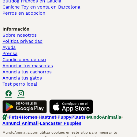
Bulldog Francés en Galicia
Caniche Toy en venta en Barcelona
Perros en adopcion
Información
Sobre nosotros
Politica privacidad
Ayuda
Prensa
Condiciones de uso
Anunciar tus mascotas
Anuncia tus cachorros
Anuncia tus gatos
Test perro ideal
Pets4Homes
Hastnet
PuppyPlaats
MundoAnimalia
Annunci Animali
Lancaster Puppies
MundoAnimalia.com utiliza cookies en este sitio para mejorar tu