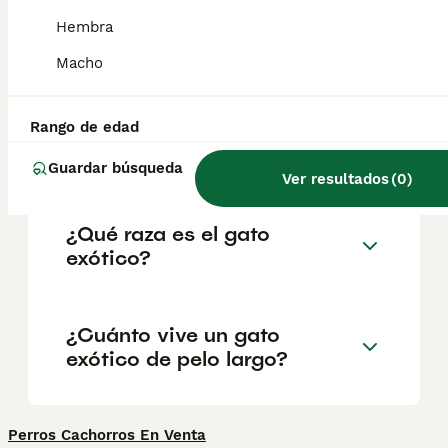
ascendencia puramente Persa. Los criadores
originales del Exótico querían llamar a la
Hembra
raza "Sterling", ya que pretendían que su
pelaje fuera de un brillante color plateado.
Macho
Rango de edad
¿Es bueno cortarle el pelo a
los gatos de pelo largo?
Guardar búsqueda
Ver resultados
(
0
)
¿Qué raza es el gato
exótico?
¿Cuánto vive un gato
exótico de pelo largo?
Perros Cachorros En Venta