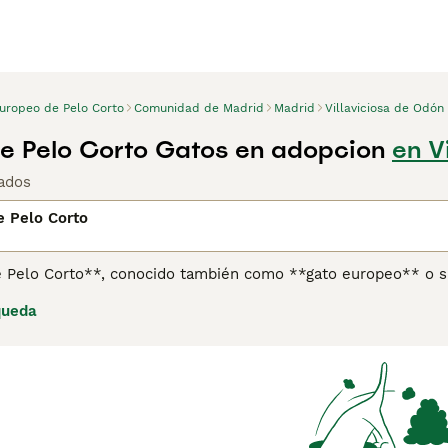
uropeo de Pelo Corto
Comunidad de Madrid
Madrid
Villaviciosa de Odón
e Pelo Corto Gatos en adopcion
en V
ados
e Pelo Corto
 Pelo Corto**, conocido también como **gato europeo** o si
ida España, con raíces ancestrales que se remontan a la dome
queda
su pelaje corto y denso, con una gran variedad de colores y 
, ágiles y musculosos, con ojos expresivos y orejas puntiag
ciables pero independientes, lo que los hace ideales para hog
os básicos como una alimentación equilibrada y ejercicio reg
. Son de fácil mantenimiento gracias a su pelaje corto, que 
 saludable. Palabras clave relevantes para este gato incluyen \
o de pelaje corto\". El **Europeo de Pelo Corto** es una exc