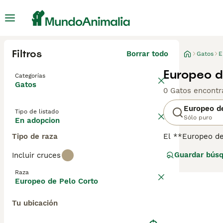
Filtros
Borrar todo
Gatos
E
Europeo d
Categorías
Gatos
0 Gatos encontr
Europeo d
Tipo de listado
Sólo puro
En adopcion
Tipo de raza
El **Europeo de
de Europa, inclu
Guardar bús
Incluir cruces
caracteriza por 
de tamaño medio
Raza
inteligentes, so
Europeo de Pelo Corto
requieren cuidad
gatos domésticos
Tu ubicación
mantener la piel
\"gato doméstic