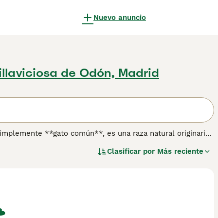
Nuevo anuncio
illaviciosa de Odón, Madrid
mplemente **gato común**, es una raza natural originaria
sticación del gato salvaje africano y europeo. Esta raza se
Clasificar por
Más reciente
patrones, adaptados a diferentes climas europeos. Son gatos
udas. Su temperamento es muy adaptable, suelen ser
ares con niños y otros animales. Por su naturaleza robusta,
ular para evitar el sobrepeso, una problemática común en
necesita un cepillado semanal para eliminar pelo muerto y
"gato europeo de pelo corto\", \"gatos de pelo corto\", y
elente opción para quienes buscan un gato con buena salud,