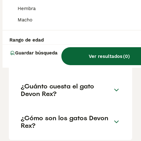
geográfica. Es fundamental acudir a
criadores responsables que garanticen la
Hembra
salud y el bienestar de los animales.
Informarse bien y comparar opciones antes
Macho
de comprometerse siempre es la mejor
decisión.
Rango de edad
Guardar búsqueda
¿Cuánto cuesta un gatito
Ver resultados
(
0
)
Devon Rex?
¿Cuánto cuesta el gato
Devon Rex?
¿Cómo son los gatos Devon
Rex?