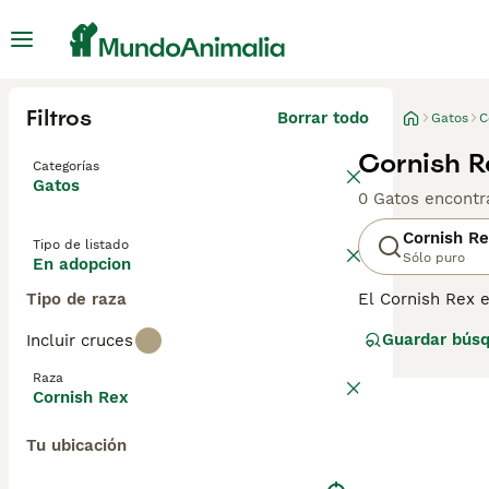
Filtros
Borrar todo
Gatos
C
Cornish R
Categorías
Gatos
0 Gatos encontr
Cornish R
Tipo de listado
Sólo puro
En adopcion
Tipo de raza
El Cornish Rex 
rizado muy inus
Guardar bús
Incluir cruces
traviesa, por lo
como vivir con u
Raza
Cornish Rex
Lee nuestra
pág
Tu ubicación