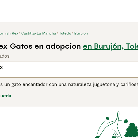
ornish Rex
Castilla-La Mancha
Toledo
Burujón
ex Gatos en adopcion
en Burujón, To
ados
ex
es un gato encantador con una naturaleza juguetona y cariño
ual, una cabeza ancha y unos hermosos bigotes rizados. Se s
queda
 que conservan sus rasgos de gatito hasta bien entrada la ve
n perro, ya que les encanta buscar juguetes por la casa.
ina de consejos de compra de Cornish Rex
para obtener infor