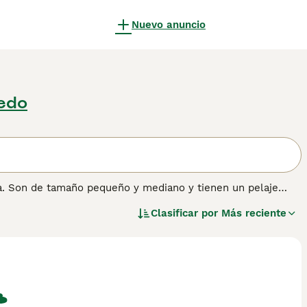
Nuevo anuncio
ledo
sa. Son de tamaño pequeño y mediano y tienen un pelaje
abe que son extremadamente inteligentes y tienen una vena
Clasificar por
Más reciente
jez. Muchos dueños dicen que vivir con un Cornish Rex es
mación sobre esta raza de gato.