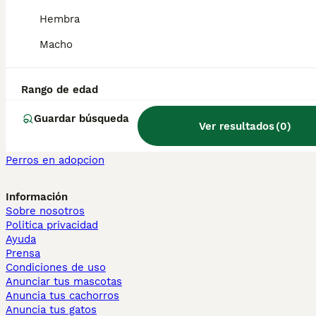
Maine Coon en venta
Hembra
Persa en venta
Macho
Otras páginas populares
Teckel en Barcelona
Bulldog Francés en Madrid
Rango de edad
Bichón Maltés en València
Chihuahua en Sevilla
Guardar búsqueda
Ver resultados
(
0
)
Bulldog Francés en Galicia
Caniche Toy en venta en Barcelona
Perros en adopcion
Información
Sobre nosotros
Politica privacidad
Ayuda
Prensa
Condiciones de uso
Anunciar tus mascotas
Anuncia tus cachorros
Anuncia tus gatos