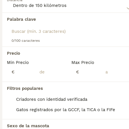
Distancia
Encontramos 0 Gatos en adopcion en
Benicasim, Castellón.
Palabra clave
Si deseas exactamente esta búsqueda guarda tu 
búsqueda y espera el resultado perfecto:
Guardar búsqueda
0/100 caracteres
Perros Cachorros En Venta
Precio
Chihuahua en venta
Bichón Maltés en venta
Min Precio
Max Precio
Yorkshire Terrier en venta
€
€
Pomerania en venta
Border Collie en venta
Teckel en venta
Filtros populares
Caniche Toy en venta
Criadores con identidad verificada
Gatos y Gatitos En Venta
Gatos registrados por la GCCF, la TICA o la FIFe
Bosque de Noruega en venta
Británico en venta
Sphynx en venta
Sexo de la mascota
Bengalí en venta