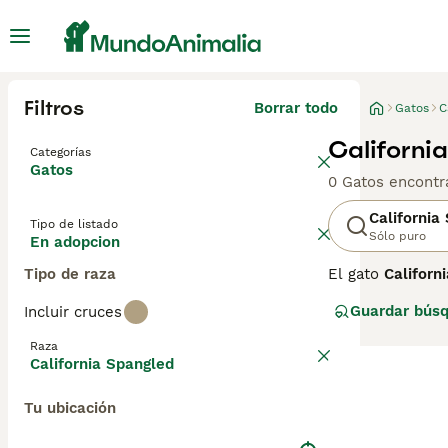
Filtros
Borrar todo
Gatos
C
Californi
Categorías
Gatos
0 Gatos encontr
California
Tipo de listado
Sólo puro
En adopcion
Tipo de raza
El gato
Californ
años 80 con el o
Guardar bús
Incluir cruces
caza furtiva. Su
resultado un ga
Raza
leopardo. Los co
California Spangled
inteligente, cur
Spangled
es una
Tu ubicación
de otras razas 
salvaje y en raz