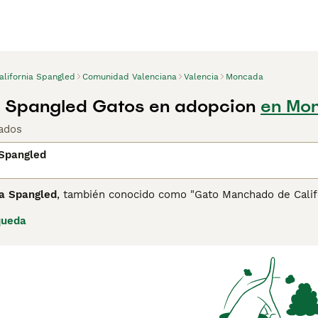
alifornia Spangled
Comunidad Valenciana
Valencia
Moncada
a Spangled Gatos en adopcion
en Mon
ados
 Spangled
ia Spangled
, también conocido como "Gato Manchado de Califor
bjetivo de crear un felino doméstico que asemejara a los gatos
queda
 creador, Paul Casey, cruzó varias razas incluyendo Abyssinian
to atlético y musculoso con un pelaje corto, suave y manch
lores de su pelaje varían entre negro, bronce, dorado y otro
ioso y activo, ideal para familias y hogares con otras mascota
 raza extremadamente rara y considerada funcionalmente exti
manchadas como el Bengala. A pesar de su desaparición, su l
as similares que son populares en el mercado español.