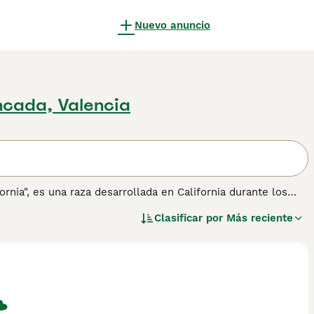
Nuevo anuncio
cada, Valencia
nia", es una raza desarrollada en California durante los
 salvajes en peligro de extinción, para así desalentar la
Clasificar por
Más reciente
, American Shorthair y British Shorthair, dando como
ado de manchas cuadradas o redondeadas que recuerdan a un
s tonos. En cuanto a su temperamento, es un gato
s, ya que es sociable y cariñoso. Sin embargo, el
California
nta desde los años 2000, en parte debido a la competencia
egado sigue presente en la demanda de gatos con apariencia