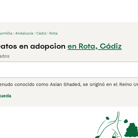
urmilla
Andalucía
Cádiz
Rota
Gatos en adopcion
en Rota, Cádiz
ados
menudo conocido como Asian Shaded, se originó en el Reino 
re un Persian Chinchilla y un Burmés. Aunque es una raza di
queda
lla + Burmilla solo producirá descendencia Burmilla), también
como el Grupo Asiático, utilizado para gatos con forma y text
 es Burmés. Este grupo de gatos estrechamente relacionado co
Asian Tabby, el Bombay y el Tiffanie (una variedad asiática 
la produce invariablemente esta descendencia plateada de pel
més y el "pelo largo", gen heredado del Persian Chinchilla. C
el Reino Unido en incluir un buen temperamento como parte 