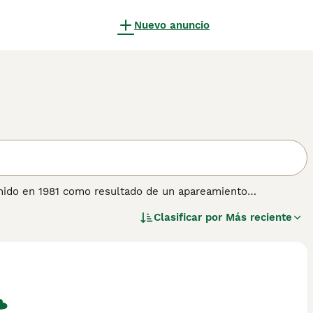
Nuevo anuncio
Unido en 1981 como resultado de un apareamiento
stinta en el sentido de que se reproduce "verdaderamente"
Clasificar por
Más reciente
 es la raza fundadora del grupo general de gatos al que el
ura de pelaje Burmés, pero con un color, patrón o longitud
n otros gatos con pedigrí también incluye el Asian Self, el
de pelo largo). La descendencia del cruce de padres Burmés y
o corto que lleva dos genes recesivos: el gen "propio"
uriosamente, el Grupo Asiático fue la primera raza de gatos
de su estándar de puntos.