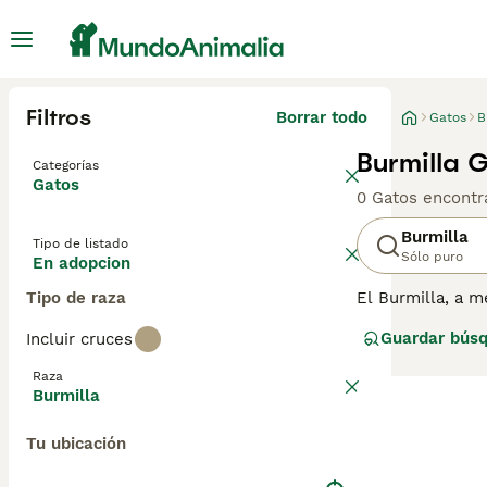
Filtros
Borrar todo
Gatos
B
Burmilla 
Categorías
Gatos
0 Gatos encontr
Burmilla
Tipo de listado
Sólo puro
En adopcion
Tipo de raza
El Burmilla, a 
"accidental" ent
Guardar bús
Incluir cruces
(es decir, Burmi
GCCF se refiere 
Raza
de pelaje que no
Burmilla
Asian Smoke, el 
Persian Chinchil
Tu ubicación
heredado del Bur
con pedigrí en 