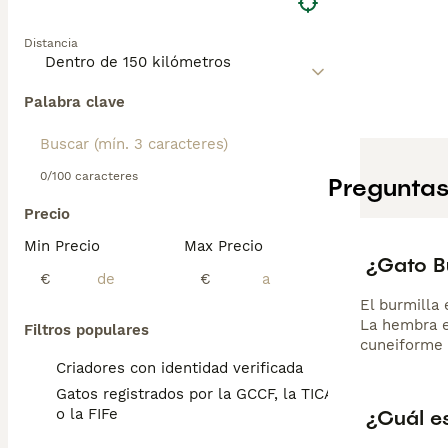
Lee nuestra
pág
Distancia
Palabra clave
0/100 caracteres
Preguntas
Precio
Min Precio
Max Precio
¿Gato Bu
€
€
El burmilla
La hembra e
Filtros populares
cuneiforme 
Criadores con identidad verificada
Gatos registrados por la GCCF, la TICA
¿Cuál es
o la FIFe