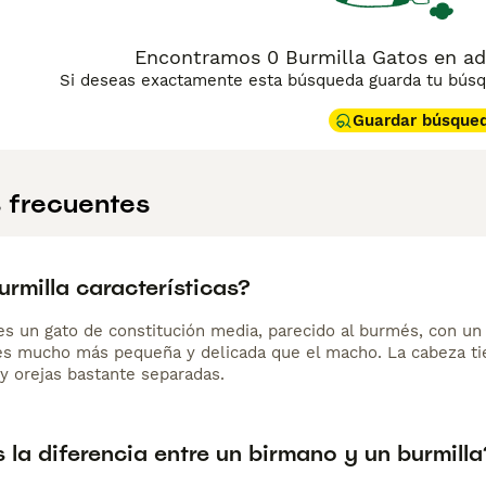
ina de consejos de compra de Burmilla
para obtener informaci
Encontramos 0 Burmilla Gatos en ad
Si deseas exactamente esta búsqueda guarda tu búsqu
Guardar búsque
 frecuentes
rmilla características?
 es un gato de constitución media, parecido al burmés, con un
s mucho más pequeña y delicada que el macho. La cabeza ti
y orejas bastante separadas.
 la diferencia entre un birmano y un burmilla