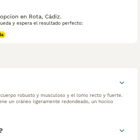
ón sobre esta raza de gato.
opcion en Rota, Cádiz.
eda y espera el resultado perfecto:
da
 cuerpo robusto y musculoso y el lomo recto y fuerte.
ene un cráneo ligeramente redondeado, un hocico
?