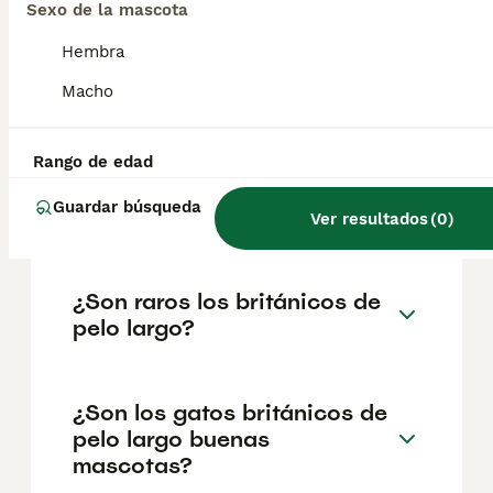
geográfica. Es fundamental acudir a
Sexo de la mascota
criadores responsables que garanticen la
salud y el bienestar de los animales.
Hembra
Informarse bien y comparar opciones antes
de comprometerse siempre es la mejor
Macho
decisión.
Rango de edad
¿Cuál es la raza de gato
Guardar búsqueda
británico de pelo largo?
Ver resultados
(
0
)
¿Son raros los británicos de
pelo largo?
¿Son los gatos británicos de
pelo largo buenas
mascotas?