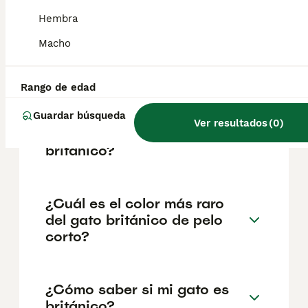
reputación del criador y la ubicación
geográfica. Es fundamental acudir a
Hembra
criadores responsables que garanticen la
salud y el bienestar de los animales.
Macho
Informarse bien y comparar opciones antes
de comprometerse siempre es la mejor
decisión.
Rango de edad
Guardar búsqueda
Ver resultados
(
0
)
¿Qué precio tiene un gato
británico?
¿Cuál es el color más raro
del gato británico de pelo
corto?
¿Cómo saber si mi gato es
británico?