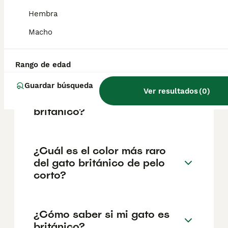
reputación del criador y la ubicación
geográfica. Es fundamental acudir a
Hembra
criadores responsables que garanticen la
salud y el bienestar de los animales.
Macho
Informarse bien y comparar opciones antes
de comprometerse siempre es la mejor
decisión.
Rango de edad
Guardar búsqueda
Ver resultados
(
0
)
¿Qué precio tiene un gato
británico?
¿Cuál es el color más raro
del gato británico de pelo
corto?
¿Cómo saber si mi gato es
británico?