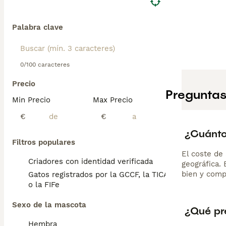
convivir bien co
propio ritmo. Es
cepillado semana
Palabra clave
0/100 caracteres
Precio
Preguntas
Min Precio
Max Precio
€
€
¿Cuánto 
Filtros populares
El coste de 
Criadores con identidad verificada
geográfica.
bien y comp
Gatos registrados por la GCCF, la TICA
o la FIFe
Sexo de la mascota
¿Qué pre
Hembra