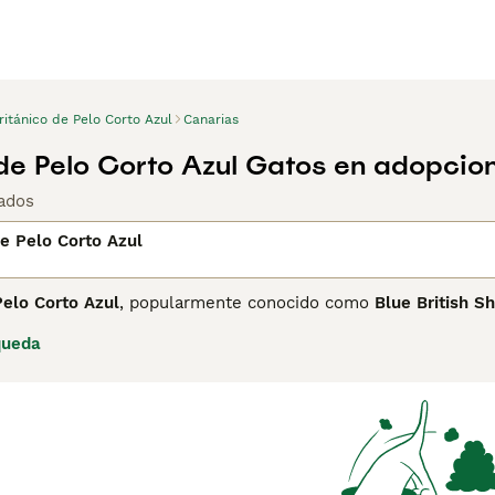
ritánico de Pelo Corto Azul
Canarias
 de Pelo Corto Azul Gatos en adopcio
ados
de Pelo Corto Azul
Pelo Corto Azul
, popularmente conocido como
Blue British Sh
o Corto y la más icónica y reconocida de toda la raza. Su pel
queda
rados o cobrizos y su expresión serena y redondeada, le conf
 raza más populares en España y en todo el mundo. Aunque e
 razas fueron unificadas brevemente por la FIFE en 1967 ante
hartreux son razas distintas con características propias.
es un gato fornido, de constitución robusta y musculosa, con
Su carácter es sereno, equilibrado y muy adaptable: tolerant