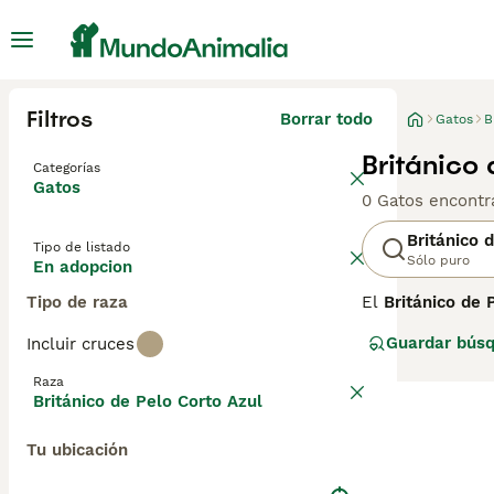
Filtros
Borrar todo
Gatos
B
Británico
Categorías
Gatos
0 Gatos encontr
Británico 
Tipo de listado
Sólo puro
En adopcion
Tipo de raza
El
Británico de 
Británico de Pel
Guardar bús
Incluir cruces
grandes ojos do
de los gatos de
Raza
francés — ambas
Británico de Pelo Corto Azul
Shorthair y el C
Tu ubicación
El British Blue 
suave al tacto. 