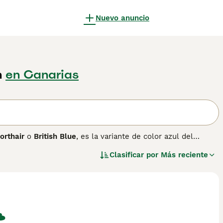
Nuevo anuncio
n
en Canarias
orthair
o
British Blue
, es la variante de color azul del
aje azul grisáceo de tonalidad uniforme, combinado con sus
Clasificar por
Más reciente
ieren un aspecto inconfundible que lo ha convertido en uno
n ocasiones se lo compara con el
Chartreux
de origen
s de ser separadas de nuevo en 1977 —, el Blue British
 un pelaje denso, esponjoso y de textura especialmente
e con los niños, cómodo en hogares tranquilos y capaz de