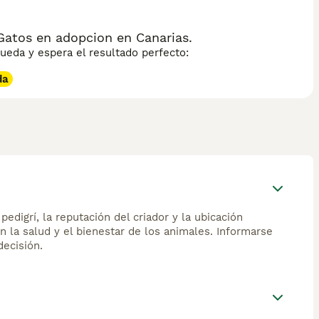
a; prefiere observar y participar de la vida familiar a su
fecto de manera sutil y tranquila. Su pelaje requiere
 un compañero felino elegante y de carácter reposado.
Gatos en adopcion en Canarias.
eda y espera el resultado perfecto:
da
edigrí, la reputación del criador y la ubicación
n la salud y el bienestar de los animales. Informarse
ecisión.