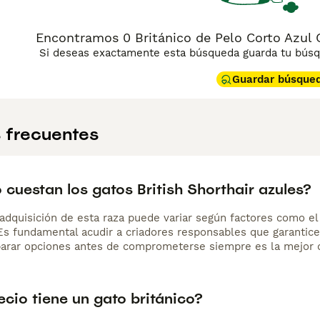
n otros animales de compañía. No es una raza exigente ni ruidos
 independiente sin llegar a ser distante, y suele mostrar su a
l. Es una raza robusta y longeva, ideal para quienes buscan
Encontramos 0 Británico de Pelo Corto Azul 
Si deseas exactamente esta búsqueda guarda tu búsqu
Guardar búsque
 frecuentes
cuestan los gatos British Shorthair azules?
adquisición de esta raza puede variar según factores como el p
 Es fundamental acudir a criadores responsables que garantice
arar opciones antes de comprometerse siempre es la mejor d
cio tiene un gato británico?