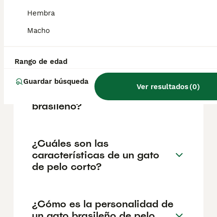
reputación del criador y la ubicación
geográfica. Es fundamental acudir a
Hembra
criadores responsables que garanticen la
salud y el bienestar de los animales.
Macho
Informarse bien y comparar opciones antes
de comprometerse siempre es la mejor
decisión.
Rango de edad
Guardar búsqueda
Ver resultados
(
0
)
¿Qué es un Shorthair
brasileño?
¿Cuáles son las
características de un gato
de pelo corto?
¿Cómo es la personalidad de
un gato brasileño de pelo