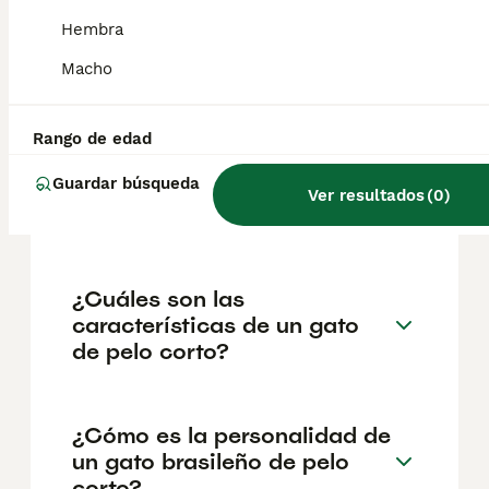
geográfica. Es fundamental acudir a
criadores responsables que garanticen la
Hembra
salud y el bienestar de los animales.
Informarse bien y comparar opciones antes
Macho
de comprometerse siempre es la mejor
decisión.
Rango de edad
Guardar búsqueda
¿Qué es un Shorthair
Ver resultados
(
0
)
brasileño?
¿Cuáles son las
características de un gato
de pelo corto?
¿Cómo es la personalidad de
un gato brasileño de pelo
corto?