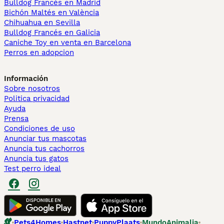
Bulldog Francés en Madrid
Bichón Maltés en València
Chihuahua en Sevilla
Bulldog Francés en Galicia
Caniche Toy en venta en Barcelona
Perros en adopcion
Información
Sobre nosotros
Politica privacidad
Ayuda
Prensa
Condiciones de uso
Anunciar tus mascotas
Anuncia tus cachorros
Anuncia tus gatos
Test perro ideal
Pets4Homes
Hastnet
PuppyPlaats
MundoAnimalia