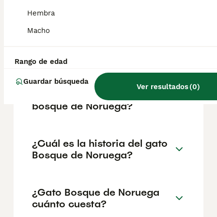
reputación del criador y la ubicación
geográfica. Es fundamental acudir a
Hembra
criadores responsables que garanticen la
salud y el bienestar de los animales.
Macho
Informarse bien y comparar opciones antes
de comprometerse siempre es la mejor
decisión.
Rango de edad
Guardar búsqueda
Ver resultados
(
0
)
¿Cómo son los gatos en el
bosque de Noruega?
¿Cuál es la historia del gato
Bosque de Noruega?
¿Gato Bosque de Noruega
cuánto cuesta?