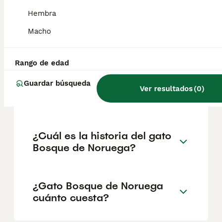
geográfica. Es fundamental acudir a
criadores responsables que garanticen la
Hembra
salud y el bienestar de los animales.
Informarse bien y comparar opciones antes
Macho
de comprometerse siempre es la mejor
decisión.
Rango de edad
Guardar búsqueda
¿Cómo son los gatos en el
Ver resultados
(
0
)
bosque de Noruega?
¿Cuál es la historia del gato
Bosque de Noruega?
¿Gato Bosque de Noruega
cuánto cuesta?