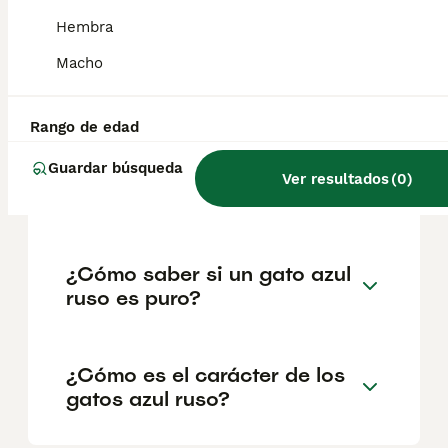
geográfica. Es fundamental acudir a
criadores responsables que garanticen la
Hembra
salud y el bienestar de los animales.
Informarse bien y comparar opciones antes
Macho
de comprometerse siempre es la mejor
decisión.
Rango de edad
Guardar búsqueda
¿Cuánto cuesta un gatito
Ver resultados
(
0
)
azul ruso?
¿Cómo saber si un gato azul
ruso es puro?
¿Cómo es el carácter de los
gatos azul ruso?