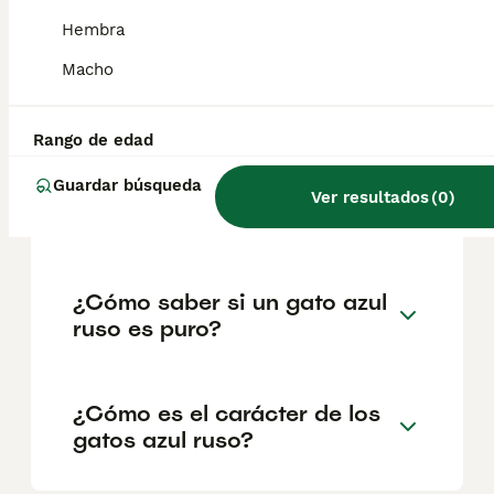
geográfica. Es fundamental acudir a
criadores responsables que garanticen la
Hembra
salud y el bienestar de los animales.
Informarse bien y comparar opciones antes
Macho
de comprometerse siempre es la mejor
decisión.
Rango de edad
Guardar búsqueda
¿Cuánto cuesta un gatito
Ver resultados
(
0
)
azul ruso?
¿Cómo saber si un gato azul
ruso es puro?
¿Cómo es el carácter de los
gatos azul ruso?