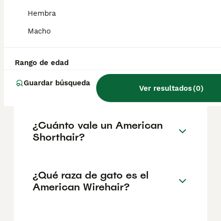
familias con niños y otras mascotas . Esta
raza es juguetona, pero también tranquila, y
Hembra
muestra un gran interés por su entorno.
Aunque disfrutan de estar en el regazo, los
Macho
Wirehair también aprecian su independencia.
Rango de edad
¿Cuántos años vive un gato
Guardar búsqueda
americano?
Ver resultados
(
0
)
¿Cuánto vale un American
Shorthair?
¿Qué raza de gato es el
American Wirehair?