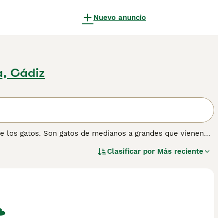
Nuevo anuncio
a, Cádiz
de los gatos. Son gatos de medianos a grandes que vienen
 1960, se han convertido en una mascota muy popular debido
Clasificar por
Más reciente
natural que hace que el pelaje parezca arrugado y fibroso.
onoce como un gen dominante incompleto. Lee nuestra
 sobre esta raza de gato.