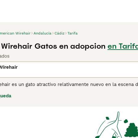
merican Wirehair
Andalucía
Cádiz
Tarifa
Wirehair Gatos en adopcion
en Tarif
ados
Wirehair
ehair es un gato atractivo relativamente nuevo en la escena 
iedad de colores y patrones. En las últimas décadas y desde
queda
encantadora y naturaleza adorable. Su pelaje es una mutación 
ta mutación natural debe fomentarse porque es lo que se c
jos de compra de American Wirehair para obtener información