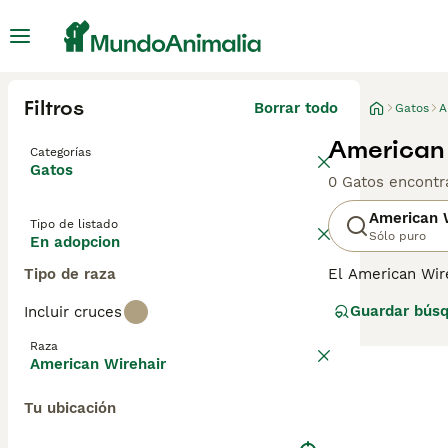
Filtros
Borrar todo
Gatos
A
American 
Categorías
Gatos
0 Gatos encontr
American 
Tipo de listado
Sólo puro
En adopcion
Tipo de raza
El American Wir
en una gran var
Guardar bús
Incluir cruces
a su apariencia 
Sin embargo, es
Raza
página de conse
American Wirehair
Tu ubicación