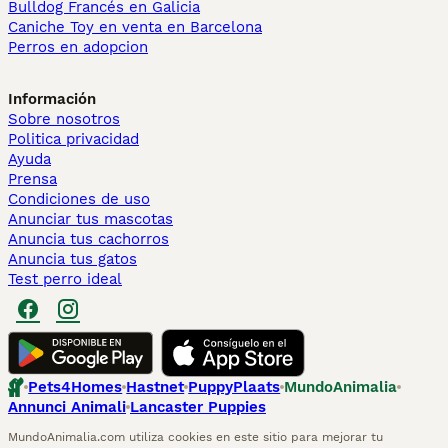
Bulldog Francés en Galicia
Caniche Toy en venta en Barcelona
Perros en adopcion
Información
Sobre nosotros
Politica privacidad
Ayuda
Prensa
Condiciones de uso
Anunciar tus mascotas
Anuncia tus cachorros
Anuncia tus gatos
Test perro ideal
Pets4Homes
Hastnet
PuppyPlaats
MundoAnimalia
Annunci Animali
Lancaster Puppies
MundoAnimalia.com utiliza cookies en este sitio para mejorar tu