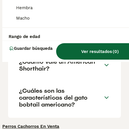
muy adecuado para la vida en familia. Se
trata de un gato paciente y tolerante, ideal
Hembra
para familias con niños.
Macho
¿Son raros los bobtails
Rango de edad
americanos?
Guardar búsqueda
Ver resultados
(
0
)
¿Cuánto vale un American
Shorthair?
¿Cuáles son las
características del gato
bobtail americano?
Perros Cachorros En Venta