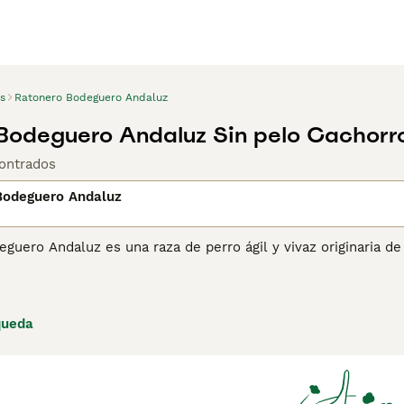
s
Ratonero Bodeguero Andaluz
Bodeguero Andaluz Sin pelo Cachorr
ontrados
Bodeguero Andaluz
eguero Andaluz es una raza de perro ágil y vivaz originaria 
mente Ratonero. Criado para la caza de roedores en bodegas y
no y cuerpo esbelto, tiene un carácter enérgico y juguetón,
. A pesar de su instinto cazador, es cariñoso y leal, adaptánd
ba suficiente ejercicio y estimulación.
queda