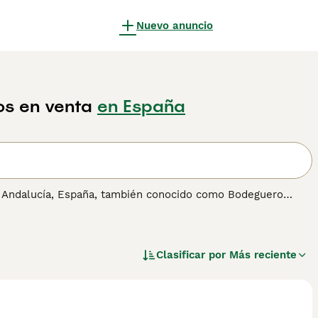
Nuevo anuncio
os en venta
en España
de Andalucía, España, también conocido como Bodeguero
 viñedos, este perro es rápido, valiente y muy inteligente.
 lo que lo convierte en un excelente compañero para
ose bien tanto a la vida en el campo como en la ciudad,
Clasificar por
Más reciente