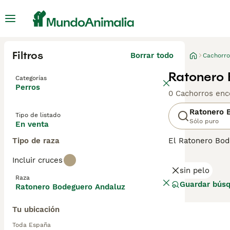
Filtros
Borrar todo
Cachorro
Ratonero 
Categorías
Perros
0 Cachorros enc
Ratonero 
Tipo de listado
Sólo puro
En venta
Tipo de raza
El Ratonero Bod
Andaluz o simple
Incluir cruces
De tamaño media
sin pelo
familias activas
Raza
siempre que reci
Guardar bús
Ratonero Bodeguero Andaluz
Tu ubicación
Toda España