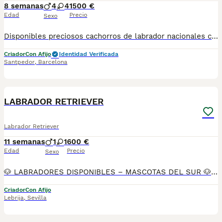
8 semanas
4
4
1500 €
Edad
Precio
Sexo
Disponibles preciosos cachorros de labrador nacionales criados en nuestras instalaciones, en un ambiente familiar y responsable. Nuestros cachorros se entregan con cartilla de primera vacunación, vacunas correspondientes a su edad, desparasitados interna y externamente, y con microchip implantado y dado de alta. Además, realizamos un contrato de garantía que incluye: • Garantía vírica de 15 días. • Garantía congénita de 1 año. Desde la fecha de entrega del cachorro. Nos comprometemos al 100% con la salud, el bienestar y el cuidado de nuestros pequeños. Disponemos de Núcleo Zoológico Para más información, imágenes o cualquier consulta sin compromiso, pueden contactar con nosotros en los teléfonos: CRISTINA 📞 722 788 399 📞 932 514 529
Criador
Con Afijo
Identidad Verificada
Santpedor
,
Barcelona
23
LABRADOR RETRIEVER
Labrador Retriever
11 semanas
1
1
600 €
Edad
Precio
Sexo
🐶 LABRADORES DISPONIBLES – MASCOTAS DEL SUR 🐶 En Mascotas del Sur, criadero autorizado con Núcleo Zoológico, licencia de apertura y código de explotación, disponemos de preciosos cachorros de Labrador criados con cariño en ambiente familiar en Sevilla. 📍 Ubicación: Sevilla 📞 Teléfono: 611723226 📸 Instagram: @mimascotasdelsur057 (fotos y vídeos reales de nuestros cachorros) ✈️ Realizamos envíos a toda España. El precio del envío no está incluido en el precio del cachorro. También ofrecemos la posibilidad de recogida directa en nuestras instalaciones. 📹 Disponemos de videollamada para conocer al cachorro antes de la reserva. 💳 Posibilidad de reserva y pago contrareembolso. 💰 El precio indicado en el anuncio es real. 🐾 Nuestros cachorros se entregan criados en ambiente familiar, revisados por veterinario y con: • Microchip • Pasaporte y cartilla sanitaria • Vacunados y desparasitados • Contrato con garantías víricas y congénitas Criados con cariño y socialización desde pequeños, favoreciendo un carácter equilibrado y una buena adaptación a su nuevo hogar. Solo atendemos a personas realmente interesadas en ofrecer un buen hogar. #labrador #labradorretriever #cachorroslabrador #labradores #labradorpuppy #cachorrosdisponibles #perrosdecompañia #mascotasdelsur #criaderoespaña #cachorrosespaña #doglover #puppiesofinstagram #sevilla #perrossevilla #labradorespaña
Criador
Con Afijo
Lebrija
,
Sevilla
8