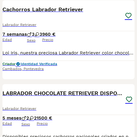
Cachorros Labrador Retriever
Labrador Retriever
7 semanas
3
3
960 €
Edad
Precio
Sexo
Loi Iris, nuestra preciosa Labrador Retriever color chocolate, presenta su camada de 6 magníficos cachorros. Nos complace anunciar que Loi Iris ha tenido una camada de 6 cachorros Labrador Retriever color chocolate, compuesta por: 🐾 3 hembras y 🐾 3 machos Los cachorros están creciendo en un entorno familiar, recibiendo los mejores cuidados, atención y socialización desde sus primeros días de vida. Se entregarán a partir de la edad adecuada con: vacunación correspondiente a su edad, despatasitación interna y externa y revisión veterinaria completa Los Labradores Retriever son conocidos por su excelente carácter, inteligencia, nobleza y gran capacidad de adaptación, siendo compañeros ideales para familias, niños y actividades al aire libre. Debido a que los cachorros son todavía muy pequeños, las fotografías publicadas corresponden a camadas anteriores de Loi Iris. En cuanto los cachorros actuales tengan unas semanas más, iremos incorporando fotografías actualizadas. Mientras tanto, si necesita más fotografías, vídeos o cualquier información adicional, estaremos encantados de enviárselos de forma privada. Para más información o para reservar uno de los cachorros, no dude en ponerse en contacto con nosotros. Seriedad, responsabilidad y bienestar animal garantizados.
Criador
Identidad Verificada
Cambados
,
Pontevedra
8
LABRADOR CHOCOLATE RETRIEVER DISPONIBLE
Labrador Retriever
5 meses
2
2
1500 €
Edad
Precio
Sexo
Disponibles preciosos cachorros nacionales criados en nuestras instalaciones, en un ambiente familiar y responsable. Nuestros cachorros se entregan con cartilla de primera vacunación, vacunas correspondientes a su edad, desparasitados interna y externamente, y con microchip implantado y dado de alta. Además, realizamos un contrato de garantía que incluye: • Garantía vírica de 15 días. • Garantía congénita de 1 año. Desde la fecha de entrega del cachorro. Nos comprometemos al 100% con la salud, el bienestar y el cuidado de nuestros pequeños. Disponemos de Núcleo Zoológico Para más información, imágenes o cualquier consulta sin compromiso, pueden contactar con nosotros en los teléfonos: CRISTINA 📞 722 788 399 📞 932 514 529