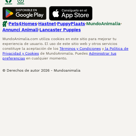
Pets4Homes
Hastnet
PuppyPlaats
MundoAnimalia
Annunci Animali
Lancaster Puppies
MundoAnimalia.com utiliza cookies en este sitio para mejorar tu
experiencia de usuario. El uso de este sitio web y otros servicios
constituye la aceptación de los
Términos y Condiciones
y
la Política de
Privacidad y Cookies
de MundoAnimalia. Puedes
Administrar tus
preferencias
en cualquier momento.
© Derechos de autor
2026
-
Mundoanimalia