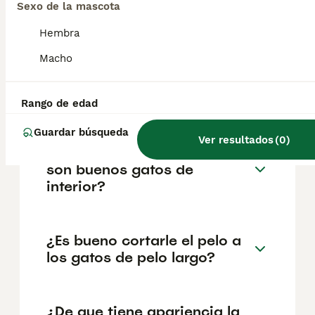
variar según factores como el pedigrí, la
Sexo de la mascota
reputación del criador y la ubicación
geográfica. Es fundamental acudir a
Hembra
criadores responsables que garanticen la
Macho
salud y el bienestar de los animales.
Informarse bien y comparar opciones antes
de comprometerse siempre es la mejor
decisión.
Rango de edad
Guardar búsqueda
Ver resultados
(
0
)
¿Los gatos Kurilian bobtail
son buenos gatos de
interior?
¿Es bueno cortarle el pelo a
los gatos de pelo largo?
¿De que tiene apariencia la