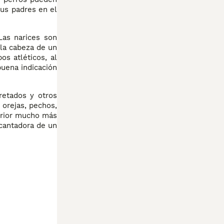
sus padres en el
Las narices son
 la cabeza de un
os atléticos, al
buena indicación
retados y otros
 orejas, pechos,
ferior mucho más
ncantadora de un