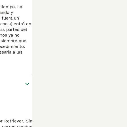
 tiempo. La
cando y
 fuera un
cocia) entró en
as partes del
rros ya no
, siempre que
ocedimiento.
saria a las
 Retriever. Sin
s perros pueden