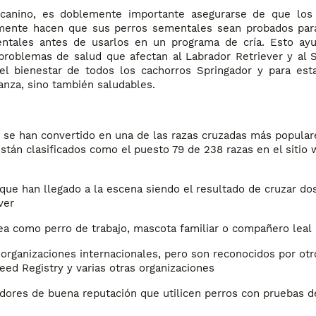
anino, es doblemente importante asegurarse de que los 
iamente hacen que sus perros sementales sean probados pa
entales antes de usarlos en un programa de cría. Esto ayu
roblemas de salud que afectan al Labrador Retriever y al S
 el bienestar de todos los cachorros Springador y para est
anza, sino también saludables.
e se han convertido en una de las razas cruzadas más popula
están clasificados como el puesto 79 de 238 razas en el sitio
que han llegado a la escena siendo el resultado de cruzar do
ver
ea como perro de trabajo, mascota familiar o compañero leal
organizaciones internacionales, pero son reconocidos por ot
eed Registry y varias otras organizaciones
adores de buena reputación que utilicen perros con pruebas d