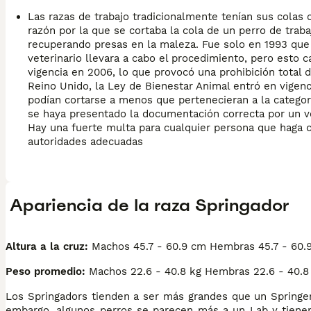
Las razas de trabajo tradicionalmente tenían sus colas 
razón por la que se cortaba la cola de un perro de trab
recuperando presas en la maleza. Fue solo en 1993 que
veterinario llevara a cabo el procedimiento, pero esto
vigencia en 2006, lo que provocó una prohibición total 
Reino Unido, la Ley de Bienestar Animal entró en vigenci
podían cortarse a menos que pertenecieran a la categor
se haya presentado la documentación correcta por un ve
Hay una fuerte multa para cualquier persona que haga c
autoridades adecuadas
Apariencia de la raza Springador
Altura a la cruz:
Machos 45.7 - 60.9 cm Hembras 45.7 - 60.
Peso promedio:
Machos 22.6 - 40.8 kg Hembras 22.6 - 40.8
Los Springadors tienden a ser más grandes que un Springer
embargo, algunos perros se parecen más a un Lab y tiene