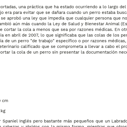
cortadas, una práctica que ha estado ocurriendo a lo largo del
ajo era para evitar que se dañara cuando un perro estaba bus
 se aprobó una ley que impedía que cualquier persona que no
 cambió aún más cuando la Ley de Salud y Bienestar Animal (Es
de cortar la cola a menos que sea por razones médicas. En otr
a en abril de 2007, lo que significaba que las colas de los pe
ía de un perro "de trabajo" específico o por razones médicas
terinario calificado que se comprometa a llevar a cabo el pr
ortar la cola de un perro sin presentar la documentación nece
9 cm
 kg
 Spaniel Inglés pero bastante más pequeños que un Labrador
n cabezas y abrigos con la misma forma, mientras que otro