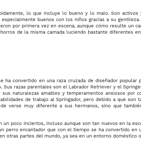
pidamente, lo que incluye lo bueno y lo malo. Son activos 
 especialmente buenos con los niños gracias a su gentileza.
ieron por primera vez en escena, aunque cómo resulte un c
horros de la misma camada luciendo bastante diferentes ent
se ha convertido en una raza cruzada de diseñador popular p
Sus razas parentales son el Labrador Retriever y el Springer
r sus naturalezas amables y temperamentos ansiosos por c
habilidades de trabajo al Springador, pero debido a que son 
ede verse muy diferente a sus hermanos, sino que tambié
n un poco inciertos, incluso aunque son tan nuevos en la es
s un perro encantador que con el tiempo se ha convertido en 
n otras partes del mundo, ya sea en un entorno doméstico o 