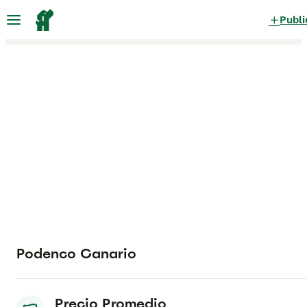
Publi
Podenco Canario
Precio Promedio