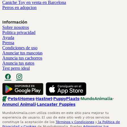
Caniche Toy en venta en Barcelona
Perros en adopcion
Información
Sobre nosotros
Politica privacidad
Ayuda
Prensa
Condiciones de uso
Anunciar tus mascotas
Anuncia tus cachorros
Anuncia tus gatos
Test perro ideal
Pets4Homes
Hastnet
PuppyPlaats
MundoAnimalia
Annunci Animali
Lancaster Puppies
MundoAnimalia.com utiliza cookies en este sitio para mejorar tu
experiencia de usuario. El uso de este sitio web y otros servicios
constituye la aceptación de los
Términos y Condiciones
y
la Política de
Privacidad y Cookies
de MundoAnimalia. Puedes
Administrar tus