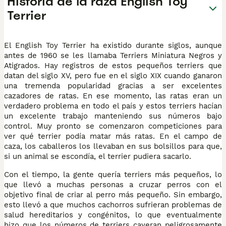
Historia de la raza English Toy
Terrier
El English Toy Terrier ha existido durante siglos, aunque
antes de 1960 se les llamaba Terriers Miniatura Negros y
Atigrados. Hay registros de estos pequeños terriers que
datan del siglo XV, pero fue en el siglo XIX cuando ganaron
una tremenda popularidad gracias a ser excelentes
cazadores de ratas. En ese momento, las ratas eran un
verdadero problema en todo el país y estos terriers hacían
un excelente trabajo manteniendo sus números bajo
control. Muy pronto se comenzaron competiciones para
ver qué terrier podía matar más ratas. En el campo de
caza, los caballeros los llevaban en sus bolsillos para que,
si un animal se escondía, el terrier pudiera sacarlo.
Con el tiempo, la gente quería terriers más pequeños, lo
que llevó a muchas personas a cruzar perros con el
objetivo final de criar al perro más pequeño. Sin embargo,
esto llevó a que muchos cachorros sufrieran problemas de
salud hereditarios y congénitos, lo que eventualmente
hizo que los números de terriers cayeran peligrosamente