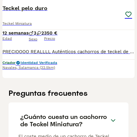
Teckel pelo duro
Teckel Miniatura
12 semanas
3
2
350 €
Edad
Precio
Sexo
PRECIOOOO REALLLL Auténticos cachorros de teckel de pelo duro Se pueden venir a ver sin compromiso una genética inmejorable
Criador
Identidad Verificada
Navales
,
Salamanca
(22.5km)
Preguntas frecuentes
¿Cuánto cuesta un cachorro
de Teckel Miniatura?
El coste medio de un cachorro de Teckel