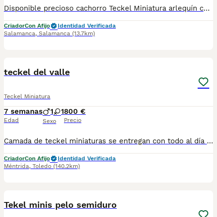
Disponible precioso cachorro Teckel Miniatura arlequín chocolate Entrega a partir del 3 de septiembre Pasaporte europeo Microchip 2 vacunas ( las correspondientes por edad ) Desparasitaciones al día Kit de bienvenida royal Canin Nacen en familia perfectamente cuidados y amados 🥰❤️ podéis venir a verlos ❤️❤️
Criador
Con Afijo
Identidad Verificada
Salamanca
,
Salamanca
(13.7km)
1
teckel del valle
Teckel Miniatura
7 semanas
1
1
800 €
Edad
Precio
Sexo
Camada de teckel miniaturas se entregan con todo al día en cuanto a vacunación, desparasitación interna y externa, microchip y pasaporte con procedencia lícita de centro canino profesional. Revisión veterinaria. Nos dedicamos profesionalmente al mundo del cachorro desde hace más de 17 años ,centro canino del Valle caprice, es nuestro nombre , criadores profesionales , residencia canina y veterinarios, que mejor sitio para adquirir tu nuevo miembro familiar. Núcleo de cria ES450990000078 Pueden encontrarnos de igual modo en la pagina oficial de la canina de España como uno de los pocos criadores recomendados y registrados , www.rsce.es Los precios son desde más IVA según cachorro, camada y época. Pregunten disponibilidad y precios Pregunten sin compromiso , y le damos cita para venir a ver a los peques a nuestro centro canino, pueden ver nuestras referencias como mejor criadero en Google , y redes sociales así como en nuestra web Web www.delvallecaprice.com
Criador
Con Afijo
Identidad Verificada
Méntrida
,
Toledo
(140.2km)
6
Tekel minis pelo semiduro