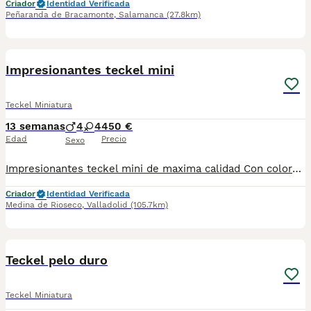
Criador
Identidad Verificada
Peñaranda de Bracamonte
,
Salamanca
(27.8km)
6
Impresionantes teckel mini
Teckel Miniatura
13 semanas
4
4
450 €
Edad
Precio
Sexo
Impresionantes teckel mini de maxima calidad Con colores sumamente increíbles Fotos y precios reales NO DEJES PASAR EL TUYO LLAMA Y LLEVATE EL TUYO ESTOS SE PUEDEN RECOJER EN MADRID Precios en cada foto
Criador
Identidad Verificada
Medina de Rioseco
,
Valladolid
(105.7km)
2
Teckel pelo duro
Teckel Miniatura