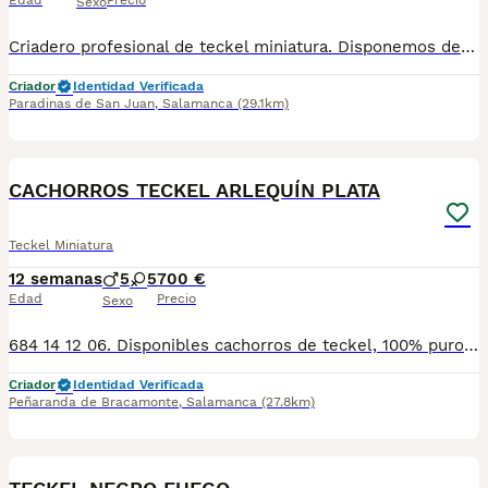
Edad
Precio
Sexo
Criadero profesional de teckel miniatura. Disponemos de una camada de teckel miniatura en chocolate y arlequín chocolate. Se entregan: - a partir de las 8 semanas - pauta de vacunación completa - desparasitación interna - Revisión veterinaria - Microchip - Pasaporte
Criador
Identidad Verificada
Paradinas de San Juan
,
Salamanca
(29.1km)
1
CACHORROS TECKEL ARLEQUÍN PLATA
Teckel Miniatura
12 semanas
5
5
700 €
Edad
Precio
Sexo
684 14 12 06. Disponibles cachorros de teckel, 100% puros, con su certificado de pureza. Cachorros nacionales, criados en ambiente familiar, con mas de 15 años de experiencia. Calidad excelente, muy buen carácter y una perfecta morfología. Se entregan vacunados, desparasitados, con cartilla sanitaria, chip, pasaporte, contrato de compraventa y garantías víricas y congénitas por escrito. No busques más, ponte en contacto con nosotros a través de WhatsApp o llamadas en el 684 14 12 06 o encuéntranos en Instagram en @mascotas_ops
Criador
Identidad Verificada
Peñaranda de Bracamonte
,
Salamanca
(27.8km)
1