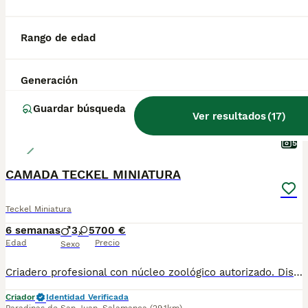
Rango de edad
Generación
Guardar búsqueda
Ver resultados
(
17
)
5
CAMADA TECKEL MINIATURA
Teckel Miniatura
6 semanas
3
5
700 €
Edad
Precio
Sexo
Criadero profesional con núcleo zoológico autorizado. Disponemos de una camada de teckel miniatura en chocolate y arlequín chocolate. Se entregan: - con 2 meses - vacunación completa - desparasitaciones internas - Pasaporte y microchip - Revisión veterinaria - contrato con garantías víricas y congénitas Se atienden llamadas y WhatsApp 605 42 66 91
Criador
Identidad Verificada