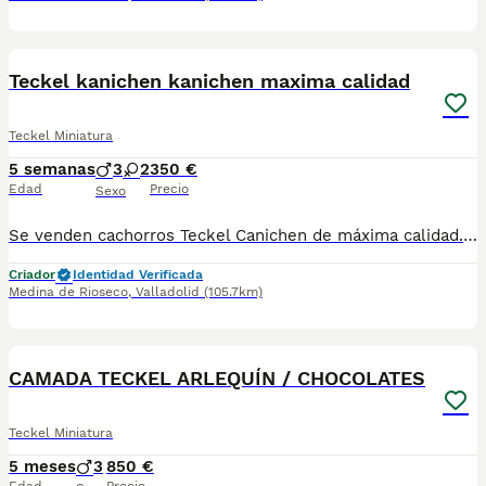
7
Teckel kanichen kanichen maxima calidad
Teckel Miniatura
5 semanas
3
2
350 €
Edad
Precio
Sexo
Se venden cachorros Teckel Canichen de máxima calidad. Padres de menos de 4 kilos, madre con pedigrí, criados con mucho cuidado y listos para ir a un hogar que los valore. Una oportunidad única si buscas un compañero pequeño, sano y equilibrado. Para más información, por mensaje o teléfono. Solo personas realmente interesadas. Fotos reales Precios depende del ejemplar Desde 400e El precio del anuncio es para C.C.T
Criador
Identidad Verificada
Medina de Rioseco
,
Valladolid
(105.7km)
10
CAMADA TECKEL ARLEQUÍN / CHOCOLATES
Teckel Miniatura
5 meses
3
850 €