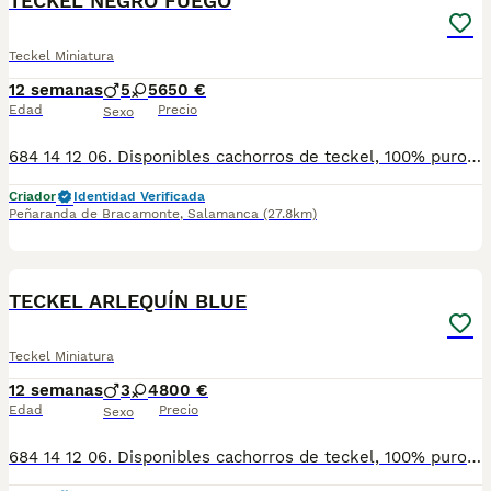
TECKEL NEGRO FUEGO
Teckel Miniatura
12 semanas
5
5
650 €
Edad
Precio
Sexo
684 14 12 06. Disponibles cachorros de teckel, 100% puros, con su certificado de pureza. Cachorros nacionales, criados en ambiente familiar, con mas de 15 años de experiencia. Calidad excelente, muy buen carácter y una perfecta morfología. Se entregan vacunados, desparasitados, con cartilla sanitaria, chip, pasaporte, contrato de compraventa y garantías víricas y congénitas por escrito. No busques más, ponte en contacto con nosotros a través de WhatsApp o llamadas en el 684 14 12 06 o encuéntranos en Instagram en @mascotas_ops
Criador
Identidad Verificada
Peñaranda de Bracamonte
,
Salamanca
(27.8km)
1
TECKEL ARLEQUÍN BLUE
Teckel Miniatura
12 semanas
3
4
800 €
Edad
Precio
Sexo
684 14 12 06. Disponibles cachorros de teckel, 100% puros, con su certificado de pureza. Cachorros nacionales, criados en ambiente familiar, con mas de 15 años de experiencia. Calidad excelente, muy buen carácter y una perfecta morfología. Se entregan vacunados, desparasitados, con cartilla sanitaria, chip, pasaporte, contrato de compraventa y garantías víricas y congénitas por escrito. No busques más, ponte en contacto con nosotros a través de WhatsApp o llamadas en el 684 14 12 06 o encuéntranos en Instagram en @mascotas_ops