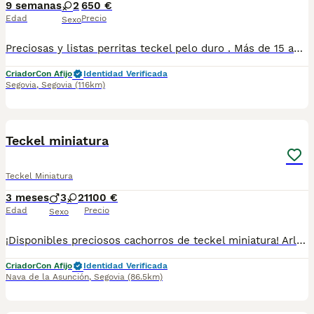
9 semanas
2
650 €
Edad
Precio
Sexo
Preciosas y listas perritas teckel pelo duro . Más de 15 años de experiencia en cría y selección de raza . Núcleo zoológico propio , criadas en ambiente familiar y de forma responsable. Se pueden ver sin compromiso en nuestro centro . Más información 650132470/677031944
Criador
Con Afijo
Identidad Verificada
Segovia
,
Segovia
(116km)
3
Teckel miniatura
Teckel Miniatura
3 meses
3
2
1100 €
Edad
Precio
Sexo
¡Disponibles preciosos cachorros de teckel miniatura! Arlequín chocolate 1600 Chocolate y blue 1100 Contamos con machos y hembras en colores arlequín y naranja. Somos un criadero familiar y te ofrecemos la posibilidad de venir a conocer a los cachorros en persona o mediante videollamada. Entregamos a los cachorros con todo en regla: • Vacunas correspondientes a su edad • Desparasitación interna y externa • Cartilla sanitaria • Revisión veterinaria • Pasaporte • Microchip • Contrato de adopción con garantías Realizamos entregas en toda la península, incluyendo: Galicia, Cantabria, País Vasco, Barcelona, Zaragoza, Huesca, Valencia, Castilla-La Mancha, Castilla y León, Madrid, Murcia y Andalucía. Para cualquier consulta o para recibir fotos y vídeos de los cachorros, no dudes en contactarnos. También puedes ver más en nuestro perfil: [@cachorrosypapas]. 📞 Teléfono y WhatsApp: 663 736 099 Atendemos de lunes a domingo. Preguntar por Carla. ¡Estaremos encantados de ayudarte!
Criador
Con Afijo
Identidad Verificada
Nava de la Asunción
,
Segovia
(86.5km)
2