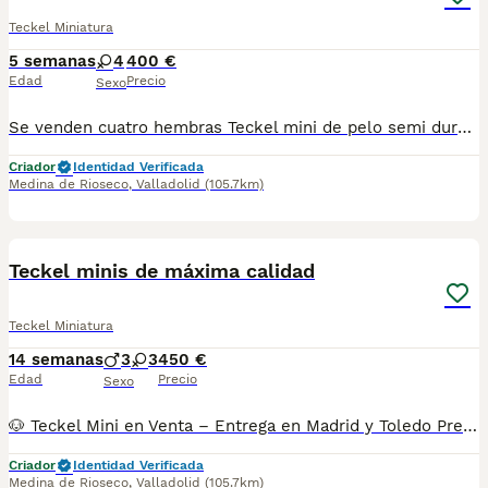
Teckel Miniatura
5 semanas
4
400 €
Edad
Precio
Sexo
Se venden cuatro hembras Teckel mini de pelo semi duro a muy buen precio. Destacan por su calidad, son fuertes, cariñosas y perfectas para familias. Ideal si buscas un compañero pequeño, simpático y de confianza. FOTOS Y VIDEO REALES PRECIO REAL SE ENCUENTRAN EN TOLEDO MADRID 34 653 43 52 81
Criador
Identidad Verificada
Medina de Rioseco
,
Valladolid
(105.7km)
8
Teckel minis de máxima calidad
Teckel Miniatura
14 semanas
3
3
450 €
Edad
Precio
Sexo
🐶 Teckel Mini en Venta – Entrega en Madrid y Toledo Preciosos Teckel Mini disponibles. 📸 Fotos reales (cada foto incluye el precio del cachorro correspondiente). 📍 Entrega en Madrid y Toledo. 🚚 Posibilidad de envío a otras provincias. Nuestros cachorros se entregan sanos, bien cuidados y listos para formar parte de su nueva familia. 📲 Más información por teléfono o WhatsApp: 34 653 43 52 81 ¡Contacta sin compromiso para conocer la disponibilidad! Precios reales en cada foto
Criador
Identidad Verificada
Medina de Rioseco
,
Valladolid
(105.7km)