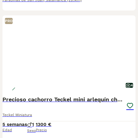
Paradinas de San Juan
,
Salamanca
(29.1km)
PRO
4
Precioso cachorro Teckel mini arlequín chocolate
Teckel Miniatura
5 semanas
1
1300 €
Edad
Precio
Sexo