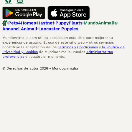
Pets4Homes
Hastnet
PuppyPlaats
MundoAnimalia
Annunci Animali
Lancaster Puppies
MundoAnimalia.com utiliza cookies en este sitio para mejorar tu
experiencia de usuario. El uso de este sitio web y otros servicios
constituye la aceptación de los
Términos y Condiciones
y
la Política de
Privacidad y Cookies
de MundoAnimalia. Puedes
Administrar tus
preferencias
en cualquier momento.
© Derechos de autor
2026
-
Mundoanimalia